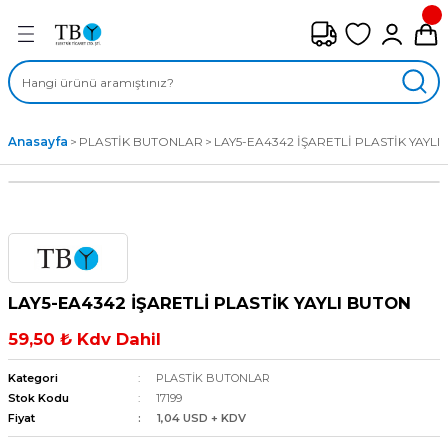
Geri Dön
FAN ÇEŞİTLERİ
M) AKSİYEL FANLAR
Anasayfa
PLASTİK BUTONLAR
LAY5-EA4342 İŞARETLİ PLASTİK YAYLI
SİYEL FANLAR
MBER SIVAMALI FANLAR
KLİF FANLARI
LAY5-EA4342 İŞARETLİ PLASTİK YAYLI BUTON
MPAKT FANLAR
59,50 ₺ Kdv Dahil
EL FANLAR
Kategori
PLASTİK BUTONLAR
Stok Kodu
17199
Fiyat
1,04 USD + KDV
DYAL FANLAR