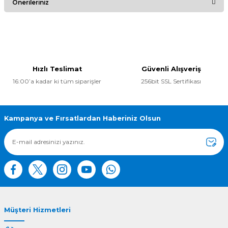
Önerileriniz
Yorum Yaz
Bu ürünün fiyat bilgisi, resim, ürün açıklamalarında ve diğer
konularda yetersiz gördüğünüz noktaları öneri formunu
kullanarak tarafımıza iletebilirsiniz.
Görüş ve önerileriniz için teşekkür ederiz.
Hızlı Teslimat
Güvenli Alışveriş
16:00’a kadar ki tüm siparişler
256bit SSL Sertifikası
Ürün resmi kalitesiz, bozuk veya görüntülenemiyor.
Ürün açıklamasında eksik bilgiler bulunuyor.
Ürün bilgilerinde hatalar bulunuyor.
Kampanya ve Fırsatlardan Haberiniz Olsun
Ürün fiyatı diğer sitelerden daha pahalı.
Bu ürüne benzer farklı alternatifler olmalı.
Müşteri Hizmetleri
Gönder