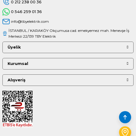
0 212 238 00 36
0 546 259 01 36
info@tbyelektrik.com
İSTANBUL / KARAKÖY Okçumusa cad. emekyemez mah. Menevşe İş
Merkezi 22/139 TBY Elektrik
Üyelik
Kurumsal
Alışveriş