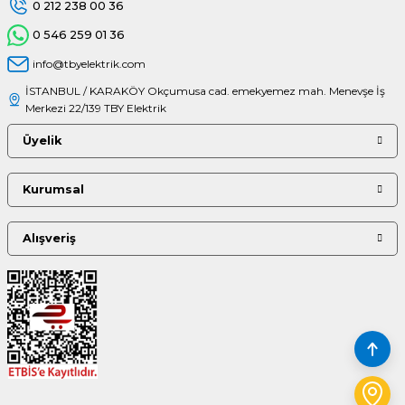
0 212 238 00 36
0 546 259 01 36
info@tbyelektrik.com
İSTANBUL / KARAKÖY Okçumusa cad. emekyemez mah. Menevşe İş
Merkezi 22/139 TBY Elektrik
Üyelik
Kurumsal
Alışveriş