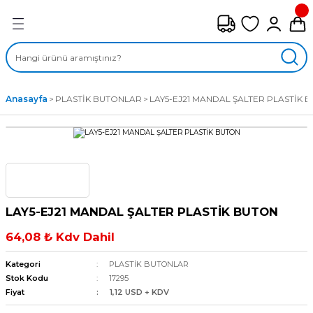
Geri Dön
FAN ÇEŞİTLERİ
M) AKSİYEL FANLAR
Anasayfa
PLASTİK BUTONLAR
LAY5-EJ21 MANDAL ŞALTER PLASTİK 
SİYEL FANLAR
MBER SIVAMALI FANLAR
KLİF FANLARI
LAY5-EJ21 MANDAL ŞALTER PLASTİK BUTON
MPAKT FANLAR
64,08 ₺ Kdv Dahil
EL FANLAR
Kategori
PLASTİK BUTONLAR
Stok Kodu
17295
Fiyat
1,12 USD + KDV
DYAL FANLAR