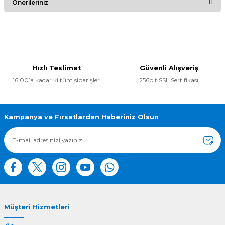
Önerileriniz
Yorum Yaz
Bu ürünün fiyat bilgisi, resim, ürün açıklamalarında ve diğer
konularda yetersiz gördüğünüz noktaları öneri formunu
kullanarak tarafımıza iletebilirsiniz.
Görüş ve önerileriniz için teşekkür ederiz.
Hızlı Teslimat
Güvenli Alışveriş
16:00’a kadar ki tüm siparişler
256bit SSL Sertifikası
Ürün resmi kalitesiz, bozuk veya görüntülenemiyor.
Ürün açıklamasında eksik bilgiler bulunuyor.
Ürün bilgilerinde hatalar bulunuyor.
Kampanya ve Fırsatlardan Haberiniz Olsun
Ürün fiyatı diğer sitelerden daha pahalı.
Bu ürüne benzer farklı alternatifler olmalı.
Müşteri Hizmetleri
Gönder