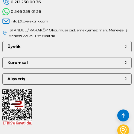
0 212 238 00 36
0 546 259 01 36
info@tbyelektrik.com
İSTANBUL / KARAKÖY Okçumusa cad. emekyemez mah. Menevşe İş
Merkezi 22/139 TBY Elektrik
Üyelik
Kurumsal
Alışveriş