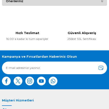
Önerileriniz
Yorum Yaz
Bu ürünün fiyat bilgisi, resim, ürün açıklamalarında ve diğer
konularda yetersiz gördüğünüz noktaları öneri formunu
kullanarak tarafımıza iletebilirsiniz.
Görüş ve önerileriniz için teşekkür ederiz.
Hızlı Teslimat
Güvenli Alışveriş
16:00’a kadar ki tüm siparişler
256bit SSL Sertifikası
Ürün resmi kalitesiz, bozuk veya görüntülenemiyor.
Ürün açıklamasında eksik bilgiler bulunuyor.
Ürün bilgilerinde hatalar bulunuyor.
Kampanya ve Fırsatlardan Haberiniz Olsun
Ürün fiyatı diğer sitelerden daha pahalı.
Bu ürüne benzer farklı alternatifler olmalı.
Müşteri Hizmetleri
Gönder