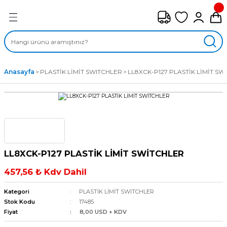
Geri Dön
FAN ÇEŞİTLERİ
M) AKSİYEL FANLAR
Anasayfa
PLASTİK LİMİT SWITCHLER
LL8XCK-P127 PLASTİK LİMİT SW
SİYEL FANLAR
MBER SIVAMALI FANLAR
KLİF FANLARI
LL8XCK-P127 PLASTİK LİMİT SWİTCHLER
MPAKT FANLAR
457,56 ₺ Kdv Dahil
EL FANLAR
Kategori
PLASTİK LİMİT SWITCHLER
Stok Kodu
17485
Fiyat
8,00 USD + KDV
DYAL FANLAR