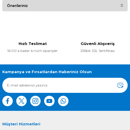
Bu ürüne ilk yorumu siz yapın!
Önerileriniz
Yorum Yaz
Bu ürünün fiyat bilgisi, resim, ürün açıklamalarında ve diğer
konularda yetersiz gördüğünüz noktaları öneri formunu
kullanarak tarafımıza iletebilirsiniz.
Görüş ve önerileriniz için teşekkür ederiz.
Hızlı Teslimat
Güvenli Alışveriş
16:00’a kadar ki tüm siparişler
256bit SSL Sertifikası
Ürün resmi kalitesiz, bozuk veya görüntülenemiyor.
Ürün açıklamasında eksik bilgiler bulunuyor.
Ürün bilgilerinde hatalar bulunuyor.
Kampanya ve Fırsatlardan Haberiniz Olsun
Ürün fiyatı diğer sitelerden daha pahalı.
Bu ürüne benzer farklı alternatifler olmalı.
Müşteri Hizmetleri
Gönder