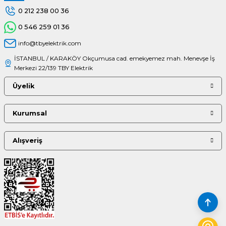
0 212 238 00 36
0 546 259 01 36
info@tbyelektrik.com
İSTANBUL / KARAKÖY Okçumusa cad. emekyemez mah. Menevşe İş
Merkezi 22/139 TBY Elektrik
Üyelik
Kurumsal
Alışveriş