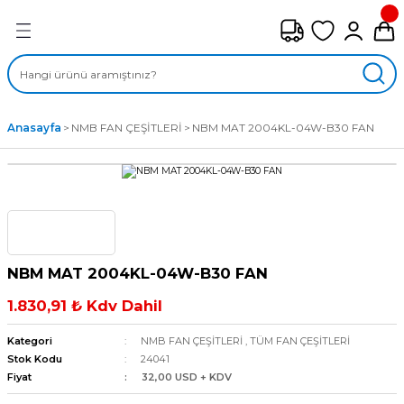
Geri Dön
FAN ÇEŞİTLERİ
M) AKSİYEL FANLAR
Anasayfa
NMB FAN ÇEŞİTLERİ
NBM MAT 2004KL-04W-B30 FAN
SİYEL FANLAR
MBER SIVAMALI FANLAR
KLİF FANLARI
NBM MAT 2004KL-04W-B30 FAN
MPAKT FANLAR
1.830,91 ₺ Kdv Dahil
EL FANLAR
Kategori
NMB FAN ÇEŞİTLERİ
,
TÜM FAN ÇEŞİTLERİ
Stok Kodu
24041
Fiyat
32,00 USD + KDV
DYAL FANLAR