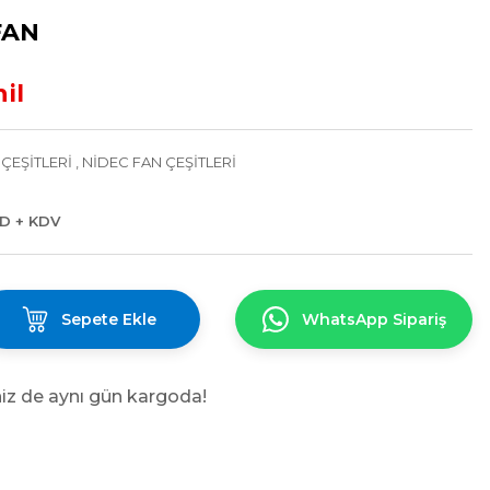
FAN
il
ÇEŞİTLERİ
,
NİDEC FAN ÇEŞİTLERİ
SD + KDV
Sepete Ekle
WhatsApp Sipariş
niz de aynı gün kargoda!