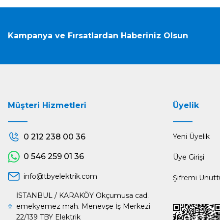
Kampanya ve Fırsatlardan Haberiniz Olsun
Müşteri Hizmetleri
Üyelik
0 212 238 00 36
Yeni Üyelik
0 546 259 01 36
Üye Girişi
info@tbyelektrik.com
Şifremi Unut
İSTANBUL / KARAKÖY Okçumusa cad.
emekyemez mah. Menevşe İş Merkezi
22/139 TBY Elektrik