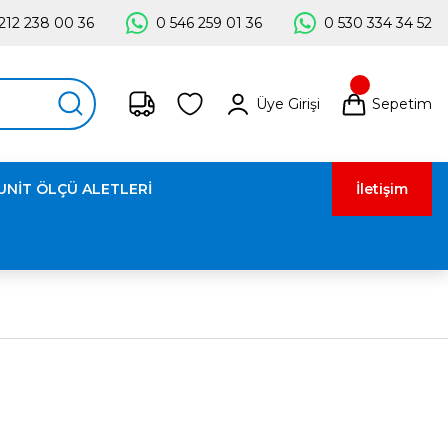
212 238 00 36
0 546 259 01 36
0 530 334 34 52
Üye Girişi
Sepetim
UNİT ÖLÇÜ ALETLERİ
İletişim