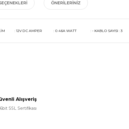
SEÇENEKLERI
ÖNERILERINIZ
ERİLİM : 12V DC AMPER : 0.46A WATT : - KABLO SAYISI : 3
nularda yetersiz gördüğünüz noktaları öneri formunu kullanarak tarafımız
Bu ürüne ilk yorumu siz yapın!
Yorum Yaz
üvenli Alışveriş
6bit SSL Sertifikası