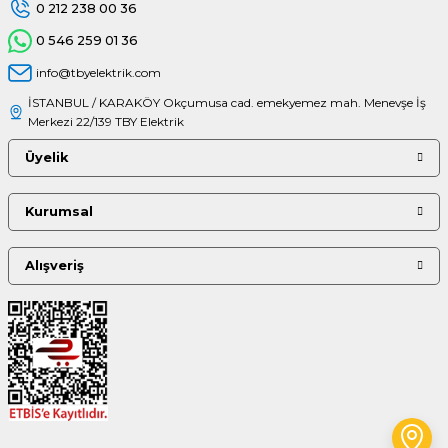
0 212 238 00 36
0 546 259 01 36
info@tbyelektrik.com
İSTANBUL / KARAKÖY Okçumusa cad. emekyemez mah. Menevşe İş
Merkezi 22/139 TBY Elektrik
Üyelik
Kurumsal
Alışveriş