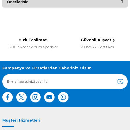
Önerileriniz
Yorum Yaz
Bu ürünün fiyat bilgisi, resim, ürün açıklamalarında ve diğer
konularda yetersiz gördüğünüz noktaları öneri formunu
kullanarak tarafımıza iletebilirsiniz.
Görüş ve önerileriniz için teşekkür ederiz.
Hızlı Teslimat
Güvenli Alışveriş
16:00’a kadar ki tüm siparişler
256bit SSL Sertifikası
Ürün resmi kalitesiz, bozuk veya görüntülenemiyor.
Ürün açıklamasında eksik bilgiler bulunuyor.
Ürün bilgilerinde hatalar bulunuyor.
Kampanya ve Fırsatlardan Haberiniz Olsun
Ürün fiyatı diğer sitelerden daha pahalı.
Bu ürüne benzer farklı alternatifler olmalı.
Müşteri Hizmetleri
Gönder