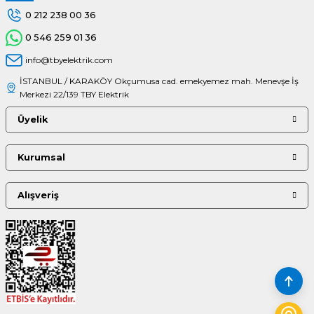
0 212 238 00 36
0 546 259 01 36
info@tbyelektrik.com
İSTANBUL / KARAKÖY Okçumusa cad. emekyemez mah. Menevşe İş
Merkezi 22/139 TBY Elektrik
Üyelik
Kurumsal
Alışveriş