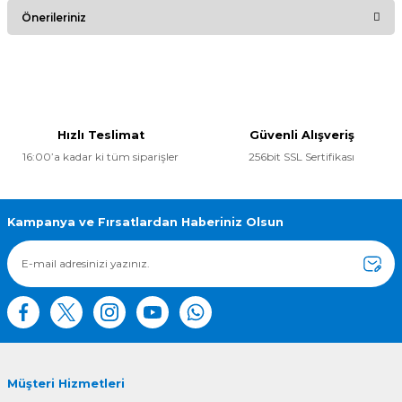
Bu ürüne ilk yorumu siz yapın!
Önerileriniz
Yorum Yaz
Bu ürünün fiyat bilgisi, resim, ürün açıklamalarında ve diğer
konularda yetersiz gördüğünüz noktaları öneri formunu
kullanarak tarafımıza iletebilirsiniz.
Görüş ve önerileriniz için teşekkür ederiz.
Hızlı Teslimat
Güvenli Alışveriş
16:00’a kadar ki tüm siparişler
256bit SSL Sertifikası
Ürün resmi kalitesiz, bozuk veya görüntülenemiyor.
Ürün açıklamasında eksik bilgiler bulunuyor.
Ürün bilgilerinde hatalar bulunuyor.
Kampanya ve Fırsatlardan Haberiniz Olsun
Ürün fiyatı diğer sitelerden daha pahalı.
Bu ürüne benzer farklı alternatifler olmalı.
Müşteri Hizmetleri
Gönder