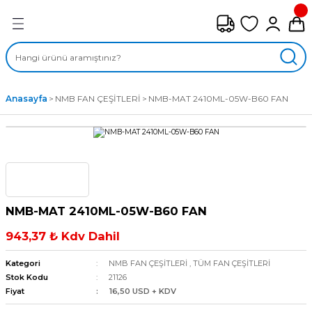
Geri Dön
FAN ÇEŞİTLERİ
M) AKSİYEL FANLAR
Anasayfa
NMB FAN ÇEŞİTLERİ
NMB-MAT 2410ML-05W-B60 FAN
SİYEL FANLAR
MBER SIVAMALI FANLAR
KLİF FANLARI
NMB-MAT 2410ML-05W-B60 FAN
MPAKT FANLAR
943,37 ₺ Kdv Dahil
EL FANLAR
Kategori
NMB FAN ÇEŞİTLERİ
,
TÜM FAN ÇEŞİTLERİ
Stok Kodu
21126
Fiyat
16,50 USD + KDV
DYAL FANLAR