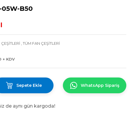
-05W-B50
l
 ÇEŞİTLERİ
,
TÜM FAN ÇEŞİTLERİ
D + KDV
Sepete Ekle
WhatsApp Sipariş
niz de aynı gün kargoda!