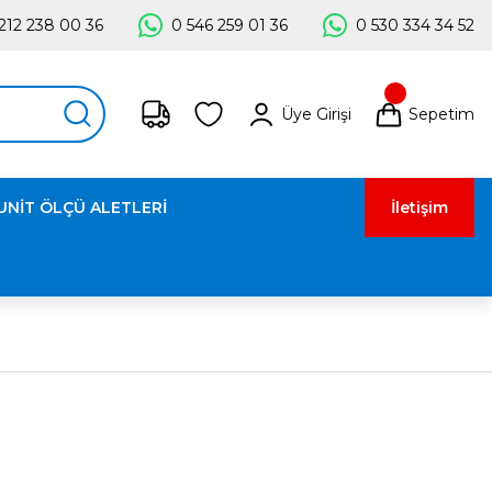
212 238 00 36
0 546 259 01 36
0 530 334 34 52
Üye Girişi
Sepetim
UNİT ÖLÇÜ ALETLERİ
İletişim