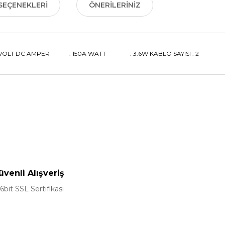
SEÇENEKLERI
ÖNERILERINIZ
4VOLT DC AMPER : 150A WATT : 3.6W KABLO SAYISI : 2
nularda yetersiz gördüğünüz noktaları öneri formunu kullanarak tarafımız
Bu ürüne ilk yorumu siz yapın!
Yorum Yaz
üvenli Alışveriş
6bit SSL Sertifikası