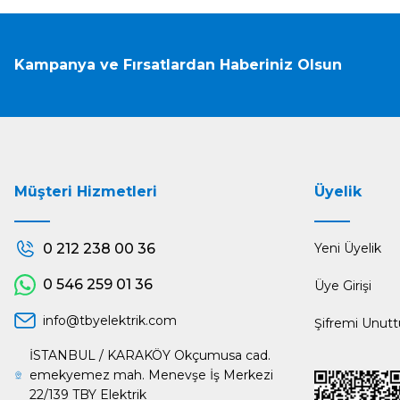
Kampanya ve Fırsatlardan Haberiniz Olsun
Müşteri Hizmetleri
Üyelik
0 212 238 00 36
Yeni Üyelik
0 546 259 01 36
Üye Girişi
info@tbyelektrik.com
Şifremi Unut
İSTANBUL / KARAKÖY Okçumusa cad.
emekyemez mah. Menevşe İş Merkezi
22/139 TBY Elektrik