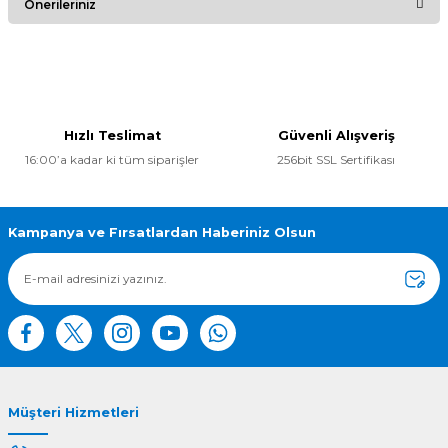
Önerileriniz
Yorum Yaz
Bu ürünün fiyat bilgisi, resim, ürün açıklamalarında ve diğer
konularda yetersiz gördüğünüz noktaları öneri formunu
kullanarak tarafımıza iletebilirsiniz.
Görüş ve önerileriniz için teşekkür ederiz.
Hızlı Teslimat
Güvenli Alışveriş
16:00’a kadar ki tüm siparişler
256bit SSL Sertifikası
Ürün resmi kalitesiz, bozuk veya görüntülenemiyor.
Ürün açıklamasında eksik bilgiler bulunuyor.
Ürün bilgilerinde hatalar bulunuyor.
Kampanya ve Fırsatlardan Haberiniz Olsun
Ürün fiyatı diğer sitelerden daha pahalı.
Bu ürüne benzer farklı alternatifler olmalı.
Müşteri Hizmetleri
Gönder