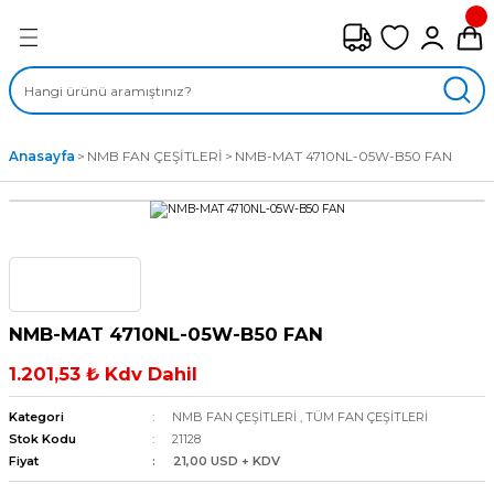
Geri Dön
FAN ÇEŞİTLERİ
M) AKSİYEL FANLAR
Anasayfa
NMB FAN ÇEŞİTLERİ
NMB-MAT 4710NL-05W-B50 FAN
SİYEL FANLAR
MBER SIVAMALI FANLAR
KLİF FANLARI
NMB-MAT 4710NL-05W-B50 FAN
MPAKT FANLAR
1.201,53 ₺ Kdv Dahil
EL FANLAR
Kategori
NMB FAN ÇEŞİTLERİ
,
TÜM FAN ÇEŞİTLERİ
Stok Kodu
21128
Fiyat
21,00 USD + KDV
DYAL FANLAR