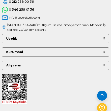
0 212 238 00 36
0 546 259 01 36
info@tbyelektrik.com
İSTANBUL / KARAKÖY Okçumusa cad. emekyemez mah. Menevşe İş
Merkezi 22/139 TBY Elektrik
Üyelik
Kurumsal
Alışveriş