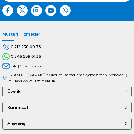
Müşteri Hizmetleri
Gönder
0 212 238 00 36
0 546 259 01 36
info@tbyelektrik.com
İSTANBUL / KARAKÖY Okçumusa cad. emekyemez mah. Menevşe İş
Merkezi 22/139 TBY Elektrik
Üyelik
Kurumsal
Alışveriş