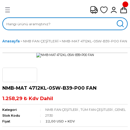
Geri Dön
FAN ÇEŞİTLERİ
M) AKSİYEL FANLAR
Anasayfa
NMB FAN ÇEŞİTLERİ
NMB-MAT 4712KL-05W-B39-P00 FAN
SİYEL FANLAR
MBER SIVAMALI FANLAR
KLİF FANLARI
NMB-MAT 4712KL-05W-B39-P00 FAN
MPAKT FANLAR
1.258,29 ₺ Kdv Dahil
EL FANLAR
Kategori
NMB FAN ÇEŞİTLERİ
,
TÜM FAN ÇEŞİTLERİ
,
GENEL
Stok Kodu
21130
Fiyat
22,00 USD + KDV
DYAL FANLAR