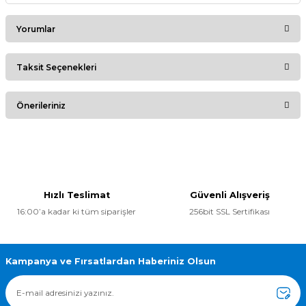
Yorumlar
Taksit Seçenekleri
Bu ürüne ilk yorumu siz yapın!
Önerileriniz
Yorum Yaz
Bu ürünün fiyat bilgisi, resim, ürün açıklamalarında ve diğer
konularda yetersiz gördüğünüz noktaları öneri formunu
kullanarak tarafımıza iletebilirsiniz.
Görüş ve önerileriniz için teşekkür ederiz.
Hızlı Teslimat
Güvenli Alışveriş
16:00’a kadar ki tüm siparişler
256bit SSL Sertifikası
Ürün resmi kalitesiz, bozuk veya görüntülenemiyor.
Ürün açıklamasında eksik bilgiler bulunuyor.
Ürün bilgilerinde hatalar bulunuyor.
Kampanya ve Fırsatlardan Haberiniz Olsun
Ürün fiyatı diğer sitelerden daha pahalı.
Bu ürüne benzer farklı alternatifler olmalı.