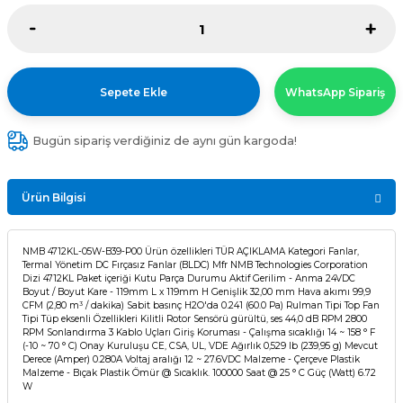
Sepete Ekle
WhatsApp Sipariş
Bugün sipariş verdiğiniz de aynı gün kargoda!
Ürün Bilgisi
NMB 4712KL-05W-B39-P00 Ürün özellikleri TÜR AÇIKLAMA Kategori Fanlar,
Termal Yönetim DC Fırçasız Fanlar (BLDC) Mfr NMB Technologies Corporation
Dizi 4712KL Paket içeriği Kutu Parça Durumu Aktif Gerilim - Anma 24VDC
Boyut / Boyut Kare - 119mm L x 119mm H Genişlik 32,00 mm Hava akımı 99,9
CFM (2,80 m³ / dakika) Sabit basınç H2O'da 0.241 (60.0 Pa) Rulman Tipi Top Fan
Tipi Tüp eksenli Özellikleri Kilitli Rotor Sensörü gürültü, ses 44,0 dB RPM 2800
RPM Sonlandırma 3 Kablo Uçları Giriş Koruması - Çalışma sıcaklığı 14 ~ 158 ° F
(-10 ~ 70 ° C) Onay Kuruluşu CE, CSA, UL, VDE Ağırlık 0,529 lb (239,95 g) Mevcut
Derece (Amper) 0.280A Voltaj aralığı 12 ~ 27.6VDC Malzeme - Çerçeve Plastik
Malzeme - Bıçak Plastik Ömür @ Sıcaklık. 100000 Saat @ 25 ° C Güç (Watt) 6.72
W