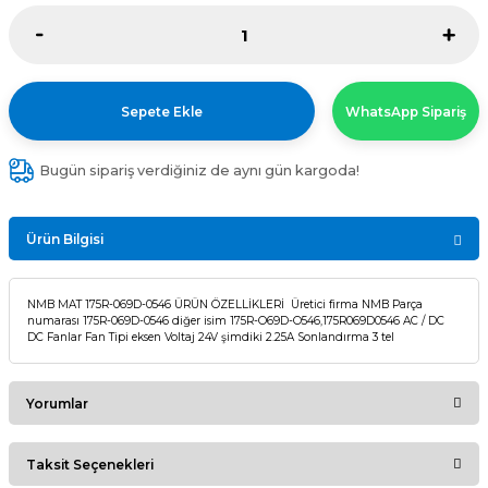
Sepete Ekle
WhatsApp Sipariş
Bugün sipariş verdiğiniz de aynı gün kargoda!
Ürün Bilgisi
NMB MAT 175R-069D-0546 ÜRÜN ÖZELLİKLERİ Üretici firma NMB Parça
numarası 175R-069D-0546 diğer isim 175R-O69D-O546,175R069D0546 AC / DC
DC Fanlar Fan Tipi eksen Voltaj 24V şimdiki 2.25A Sonlandırma 3 tel
Yorumlar
Taksit Seçenekleri