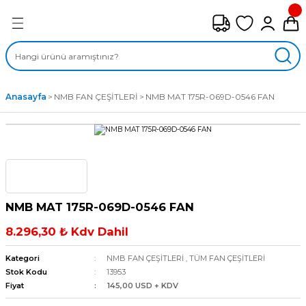
Geri Dön
FAN ÇEŞİTLERİ
M) AKSİYEL FANLAR
Anasayfa
NMB FAN ÇEŞİTLERİ
NMB MAT 175R-069D-0546 FAN
SİYEL FANLAR
MBER SIVAMALI FANLAR
KLİF FANLARI
NMB MAT 175R-069D-0546 FAN
MPAKT FANLAR
8.296,30 ₺ Kdv Dahil
EL FANLAR
Kategori
NMB FAN ÇEŞİTLERİ
,
TÜM FAN ÇEŞİTLERİ
Stok Kodu
13953
Fiyat
145,00 USD + KDV
DYAL FANLAR