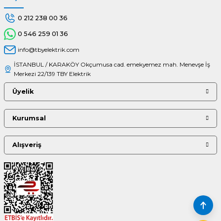
0 212 238 00 36
0 546 259 01 36
info@tbyelektrik.com
İSTANBUL / KARAKÖY Okçumusa cad. emekyemez mah. Menevşe İş
Merkezi 22/139 TBY Elektrik
Üyelik
Kurumsal
Alışveriş