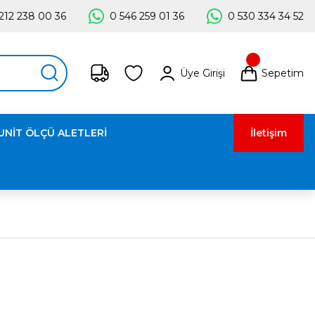
212 238 00 36
0 546 259 01 36
0 530 334 34 52
Üye Girişi
Sepetim
UNİT ÖLÇÜ ALETLERİ
İletişim