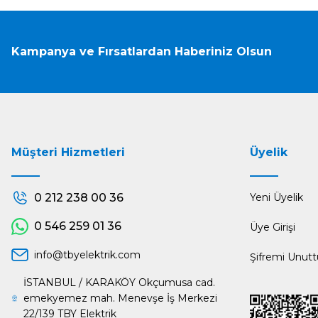
Kampanya ve Fırsatlardan Haberiniz Olsun
Müşteri Hizmetleri
Üyelik
0 212 238 00 36
Yeni Üyelik
0 546 259 01 36
Üye Girişi
info@tbyelektrik.com
Şifremi Unut
İSTANBUL / KARAKÖY Okçumusa cad.
emekyemez mah. Menevşe İş Merkezi
22/139 TBY Elektrik