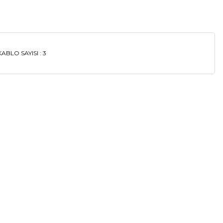
O SAYISI : 3
a iletebilirsiniz.