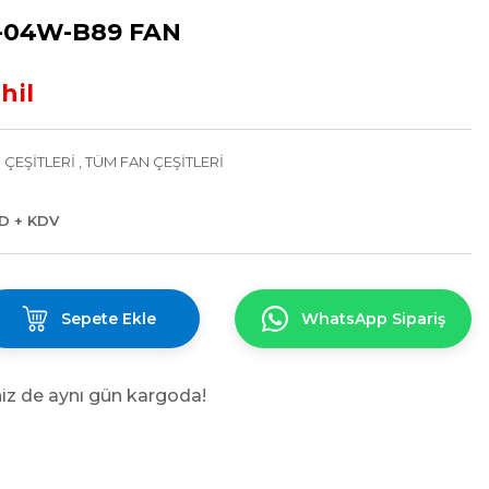
-04W-B89 FAN
hil
 ÇEŞİTLERİ
,
TÜM FAN ÇEŞİTLERİ
SD + KDV
Sepete Ekle
WhatsApp Sipariş
niz de aynı gün kargoda!