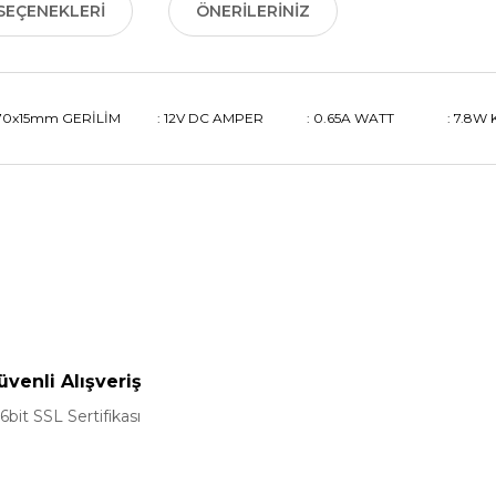
SEÇENEKLERI
ÖNERILERINIZ
x70x15mm GERİLİM : 12V DC AMPER : 0.65A WATT : 7.8W KABL
nularda yetersiz gördüğünüz noktaları öneri formunu kullanarak tarafımız
Bu ürüne ilk yorumu siz yapın!
Yorum Yaz
üvenli Alışveriş
6bit SSL Sertifikası