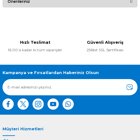
Önerileriniz
Yorum Yaz
Bu ürünün fiyat bilgisi, resim, ürün açıklamalarında ve diğer
konularda yetersiz gördüğünüz noktaları öneri formunu
kullanarak tarafımıza iletebilirsiniz.
Görüş ve önerileriniz için teşekkür ederiz.
Hızlı Teslimat
Güvenli Alışveriş
16:00’a kadar ki tüm siparişler
256bit SSL Sertifikası
Ürün resmi kalitesiz, bozuk veya görüntülenemiyor.
Ürün açıklamasında eksik bilgiler bulunuyor.
Ürün bilgilerinde hatalar bulunuyor.
Kampanya ve Fırsatlardan Haberiniz Olsun
Ürün fiyatı diğer sitelerden daha pahalı.
Bu ürüne benzer farklı alternatifler olmalı.
Müşteri Hizmetleri
Gönder