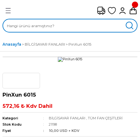
Geri Dön
FAN ÇEŞİTLERİ
M) AKSİYEL FANLAR
Anasayfa
BİLGİSAYAR FANLARI
PinXun 6015
SİYEL FANLAR
MBER SIVAMALI FANLAR
KLİF FANLARI
PinXun 6015
MPAKT FANLAR
572,16 ₺ Kdv Dahil
EL FANLAR
Kategori
BİLGİSAYAR FANLARI
,
TÜM FAN ÇEŞİTLERİ
Stok Kodu
21198
Fiyat
10,00 USD + KDV
DYAL FANLAR