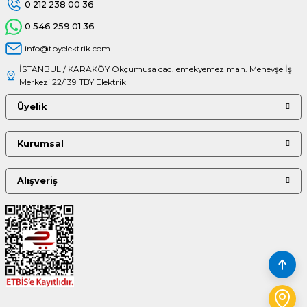
0 212 238 00 36
0 546 259 01 36
info@tbyelektrik.com
İSTANBUL / KARAKÖY Okçumusa cad. emekyemez mah. Menevşe İş
Merkezi 22/139 TBY Elektrik
Üyelik
Kurumsal
Alışveriş