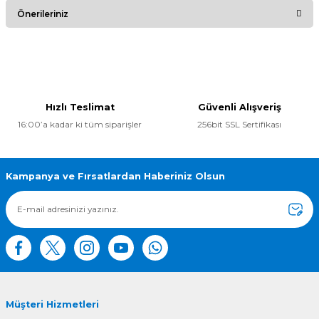
Bu ürüne ilk yorumu siz yapın!
Önerileriniz
Yorum Yaz
Bu ürünün fiyat bilgisi, resim, ürün açıklamalarında ve diğer
konularda yetersiz gördüğünüz noktaları öneri formunu
kullanarak tarafımıza iletebilirsiniz.
Görüş ve önerileriniz için teşekkür ederiz.
Hızlı Teslimat
Güvenli Alışveriş
16:00’a kadar ki tüm siparişler
256bit SSL Sertifikası
Ürün resmi kalitesiz, bozuk veya görüntülenemiyor.
Ürün açıklamasında eksik bilgiler bulunuyor.
Ürün bilgilerinde hatalar bulunuyor.
Kampanya ve Fırsatlardan Haberiniz Olsun
Ürün fiyatı diğer sitelerden daha pahalı.
Bu ürüne benzer farklı alternatifler olmalı.
Müşteri Hizmetleri
Gönder