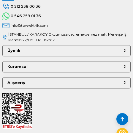
0 212 238 00 36
0 546 259 01 36
info@tbyelektrik.com
İSTANBUL / KARAKÖY Okçumusa cad. emekyemez mah. Menevşe İş
Merkezi 22/139 TBY Elektrik
Üyelik
Kurumsal
Alışveriş