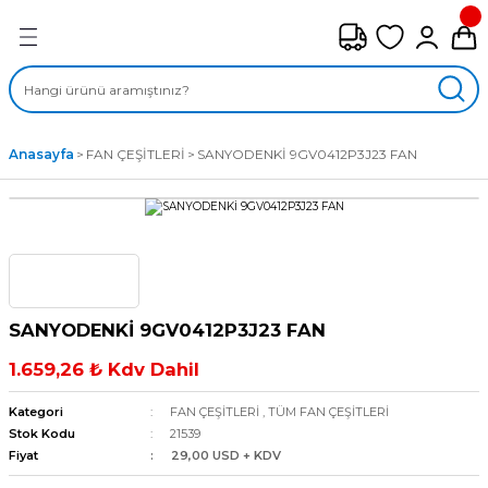
Geri Dön
FAN ÇEŞİTLERİ
M) AKSİYEL FANLAR
Anasayfa
FAN ÇEŞİTLERİ
SANYODENKİ 9GV0412P3J23 FAN
SİYEL FANLAR
MBER SIVAMALI FANLAR
KLİF FANLARI
SANYODENKİ 9GV0412P3J23 FAN
MPAKT FANLAR
1.659,26 ₺ Kdv Dahil
EL FANLAR
Kategori
FAN ÇEŞİTLERİ
,
TÜM FAN ÇEŞİTLERİ
Stok Kodu
21539
Fiyat
29,00 USD + KDV
DYAL FANLAR