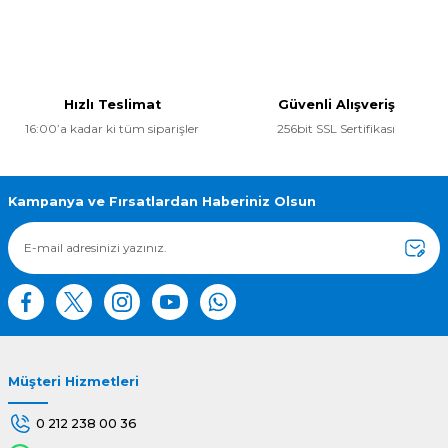
Yorum Yaz
Bu ürünün fiyat bilgisi, resim, ürün açıklamalarında ve diğer
konularda yetersiz gördüğünüz noktaları öneri formunu
kullanarak tarafımıza iletebilirsiniz.
Görüş ve önerileriniz için teşekkür ederiz.
Hızlı Teslimat
Güvenli Alışveriş
16:00’a kadar ki tüm siparişler
256bit SSL Sertifikası
Ürün resmi kalitesiz, bozuk veya görüntülenemiyor.
Ürün açıklamasında eksik bilgiler bulunuyor.
Ürün bilgilerinde hatalar bulunuyor.
Kampanya ve Fırsatlardan Haberiniz Olsun
Ürün fiyatı diğer sitelerden daha pahalı.
Bu ürüne benzer farklı alternatifler olmalı.
Müşteri Hizmetleri
Gönder
0 212 238 00 36