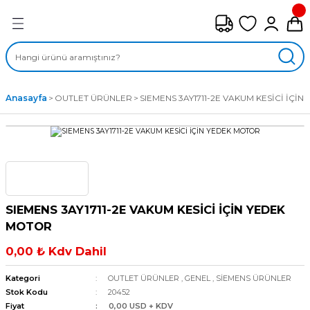
Geri Dön
FAN ÇEŞİTLERİ
M) AKSİYEL FANLAR
Anasayfa
OUTLET ÜRÜNLER
SIEMENS 3AY1711-2E VAKUM KESİCİ İÇİ
SİYEL FANLAR
MBER SIVAMALI FANLAR
KLİF FANLARI
SIEMENS 3AY1711-2E VAKUM KESİCİ İÇİN YEDEK
MPAKT FANLAR
MOTOR
0,00 ₺ Kdv Dahil
EL FANLAR
Kategori
OUTLET ÜRÜNLER
,
GENEL
,
SİEMENS ÜRÜNLER
DYAL FANLAR
Stok Kodu
20452
Fiyat
0,00 USD + KDV