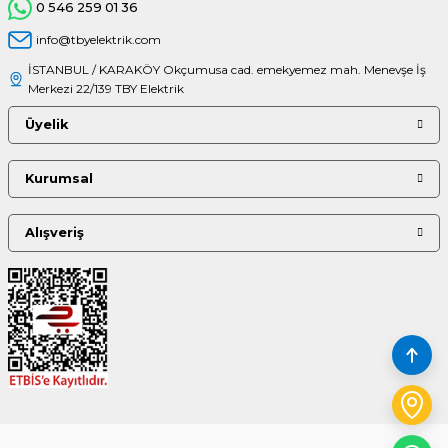
0 546 259 01 36
info@tbyelektrik.com
İSTANBUL / KARAKÖY Okçumusa cad. emekyemez mah. Menevşe İş
Merkezi 22/139 TBY Elektrik
Üyelik
Kurumsal
Alışveriş