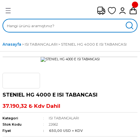
Geri Dön
FAN ÇEŞİTLERİ
M) AKSİYEL FANLAR
Anasayfa
ISI TABANCALARI
STENIEL HG 4000 E ISI TABANCASI
SİYEL FANLAR
MBER SIVAMALI FANLAR
KLİF FANLARI
STENIEL HG 4000 E ISI TABANCASI
MPAKT FANLAR
37.190,32 ₺ Kdv Dahil
EL FANLAR
Kategori
ISI TABANCALARI
Stok Kodu
22662
Fiyat
650,00 USD + KDV
DYAL FANLAR