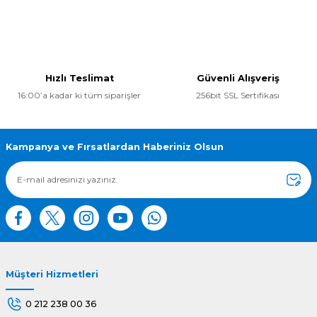
Yorum Yaz
Bu ürünün fiyat bilgisi, resim, ürün açıklamalarında ve diğer
konularda yetersiz gördüğünüz noktaları öneri formunu
kullanarak tarafımıza iletebilirsiniz.
Görüş ve önerileriniz için teşekkür ederiz.
Hızlı Teslimat
Güvenli Alışveriş
16:00’a kadar ki tüm siparişler
256bit SSL Sertifikası
Ürün resmi kalitesiz, bozuk veya görüntülenemiyor.
Ürün açıklamasında eksik bilgiler bulunuyor.
Ürün bilgilerinde hatalar bulunuyor.
Kampanya ve Fırsatlardan Haberiniz Olsun
Ürün fiyatı diğer sitelerden daha pahalı.
Bu ürüne benzer farklı alternatifler olmalı.
Müşteri Hizmetleri
Gönder
0 212 238 00 36