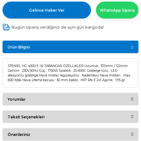
Gelince Haber Ver
WhatsApp Sipariş
Bugün sipariş verdiğiniz de aynı gün kargoda!
Ürün Bilgisi
STENIEL HG 4000 E ISI TABANCASI ÖZELLİKLER Uzunluk : 370mm / 122mm
Gerilim : 230V,50Hz Güç : 1750W Sıcaklık : 25-600C Gösterge türü : LED
seksiyonlu gösterge Hava miktar regülasyonu : Kademesiz Hava miktarı : max.
600 lt/dk Hava üfleme borusu : 30 mm Kablo : H07 RN-F 2x1 Ağırlık : 1115 gr
Yorumlar
Taksit Seçenekleri
Bu ürüne ilk yorumu siz yapın!
Önerileriniz