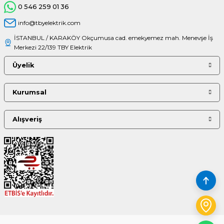
0 546 259 01 36
info@tbyelektrik.com
İSTANBUL / KARAKÖY Okçumusa cad. emekyemez mah. Menevşe İş
Merkezi 22/139 TBY Elektrik
Üyelik
Kurumsal
Alışveriş