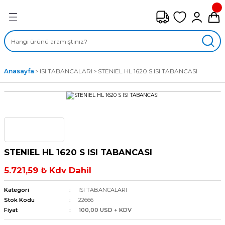
Geri Dön
FAN ÇEŞİTLERİ
M) AKSİYEL FANLAR
Anasayfa
ISI TABANCALARI
STENIEL HL 1620 S ISI TABANCASI
SİYEL FANLAR
MBER SIVAMALI FANLAR
KLİF FANLARI
STENIEL HL 1620 S ISI TABANCASI
MPAKT FANLAR
5.721,59 ₺ Kdv Dahil
EL FANLAR
Kategori
ISI TABANCALARI
Stok Kodu
22666
Fiyat
100,00 USD + KDV
DYAL FANLAR