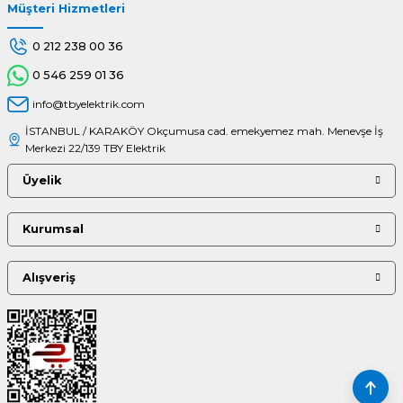
Müşteri Hizmetleri
Gönder
0 212 238 00 36
0 546 259 01 36
info@tbyelektrik.com
İSTANBUL / KARAKÖY Okçumusa cad. emekyemez mah. Menevşe İş
Merkezi 22/139 TBY Elektrik
Üyelik
Kurumsal
Alışveriş