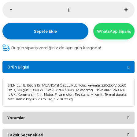
Sepete Ekle
WhatsApp Sipariş
Bugün sipariş verdiğiniz de aynı gün kargoda!
Ürün Bilgisi
STENIEL HL 1620 S ISI TABANCASI ÖZELLİKLER Güç kaynağı: 220-230 V, 50/60
Hz . Çıkış gücü: 1600 W . Sıcaklık: 300 / 500°C (2 kademe) . Hava akı?ı: 240-450
lt./dk . Koruma sınıfı: II . Motor: Fırça motor . Rezistans: Mikanit . Termal sigorta:
evet . Kablo boyu: 2.20 m . Ağırlık: 0.670 kg
Yorumlar
Taksit Seçenekleri