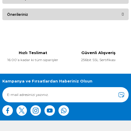
Bu ürüne ilk yorumu siz yapın!
Önerileriniz
Yorum Yaz
Bu ürünün fiyat bilgisi, resim, ürün açıklamalarında ve diğer
konularda yetersiz gördüğünüz noktaları öneri formunu
kullanarak tarafımıza iletebilirsiniz.
Görüş ve önerileriniz için teşekkür ederiz.
Hızlı Teslimat
Güvenli Alışveriş
16:00’a kadar ki tüm siparişler
256bit SSL Sertifikası
Ürün resmi kalitesiz, bozuk veya görüntülenemiyor.
Ürün açıklamasında eksik bilgiler bulunuyor.
Ürün bilgilerinde hatalar bulunuyor.
Kampanya ve Fırsatlardan Haberiniz Olsun
Ürün fiyatı diğer sitelerden daha pahalı.
Bu ürüne benzer farklı alternatifler olmalı.