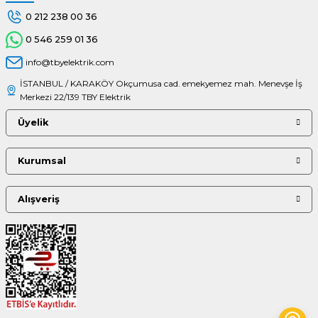
0 212 238 00 36
0 546 259 01 36
info@tbyelektrik.com
İSTANBUL / KARAKÖY Okçumusa cad. emekyemez mah. Menevşe İş
Merkezi 22/139 TBY Elektrik
Üyelik
Kurumsal
Alışveriş