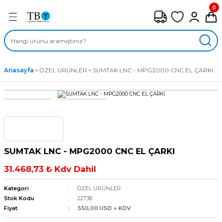
0
Geri Dön
FAN ÇEŞİTLERİ
M) AKSİYEL FANLAR
Anasayfa
ÖZEL ÜRÜNLER
SUMTAK LNC - MPG2000 CNC EL ÇARKI
SİYEL FANLAR
MBER SIVAMALI FANLAR
KLİF FANLARI
SUMTAK LNC - MPG2000 CNC EL ÇARKI
MPAKT FANLAR
31.468,73 ₺ Kdv Dahil
EL FANLAR
Kategori
ÖZEL ÜRÜNLER
Stok Kodu
22738
Fiyat
550,00 USD + KDV
DYAL FANLAR