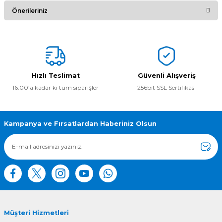
Bu ürüne ilk yorumu siz yapın!
Önerileriniz
Yorum Yaz
Bu ürünün fiyat bilgisi, resim, ürün açıklamalarında ve diğer
konularda yetersiz gördüğünüz noktaları öneri formunu
kullanarak tarafımıza iletebilirsiniz.
Görüş ve önerileriniz için teşekkür ederiz.
Hızlı Teslimat
Güvenli Alışveriş
16:00’a kadar ki tüm siparişler
256bit SSL Sertifikası
Ürün resmi kalitesiz, bozuk veya görüntülenemiyor.
Ürün açıklamasında eksik bilgiler bulunuyor.
Ürün bilgilerinde hatalar bulunuyor.
Kampanya ve Fırsatlardan Haberiniz Olsun
Ürün fiyatı diğer sitelerden daha pahalı.
Bu ürüne benzer farklı alternatifler olmalı.
Müşteri Hizmetleri
Gönder