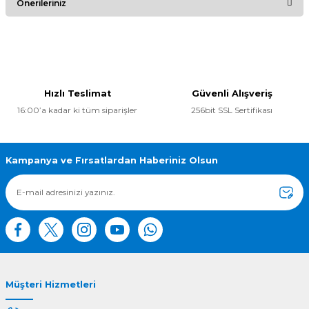
Önerileriniz
Yorum Yaz
Bu ürünün fiyat bilgisi, resim, ürün açıklamalarında ve diğer
konularda yetersiz gördüğünüz noktaları öneri formunu
kullanarak tarafımıza iletebilirsiniz.
Görüş ve önerileriniz için teşekkür ederiz.
Hızlı Teslimat
Güvenli Alışveriş
16:00’a kadar ki tüm siparişler
256bit SSL Sertifikası
Ürün resmi kalitesiz, bozuk veya görüntülenemiyor.
Ürün açıklamasında eksik bilgiler bulunuyor.
Ürün bilgilerinde hatalar bulunuyor.
Kampanya ve Fırsatlardan Haberiniz Olsun
Ürün fiyatı diğer sitelerden daha pahalı.
Bu ürüne benzer farklı alternatifler olmalı.
Müşteri Hizmetleri
Gönder