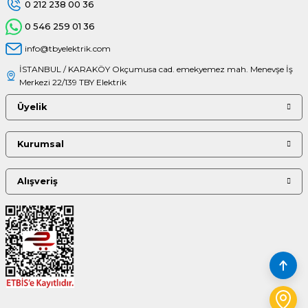
0 212 238 00 36
0 546 259 01 36
info@tbyelektrik.com
İSTANBUL / KARAKÖY Okçumusa cad. emekyemez mah. Menevşe İş
Merkezi 22/139 TBY Elektrik
Üyelik
Kurumsal
Alışveriş