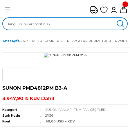
Geri Dön
FAN ÇEŞİTLERİ
M) AKSİYEL FANLAR
Anasayfa
VOLTMETRE-AMPERMETRE-VOLTAMPERMETRE-HERZMETR
SİYEL FANLAR
MBER SIVAMALI FANLAR
KLİF FANLARI
SUNON PMD4812PM B3-A
MPAKT FANLAR
3.947,90 ₺ Kdv Dahil
EL FANLAR
Kategori
SUNON FANLAR
,
TÜM FAN ÇEŞİTLERİ
Stok Kodu
21096
Fiyat
69,00 USD + KDV
DYAL FANLAR