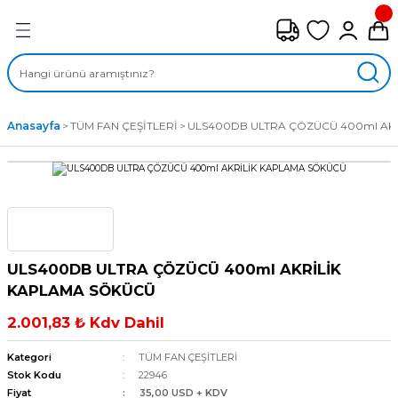
Geri Dön
FAN ÇEŞİTLERİ
M) AKSİYEL FANLAR
Anasayfa
TÜM FAN ÇEŞİTLERİ
ULS400DB ULTRA ÇÖZÜCÜ 400ml AK
SİYEL FANLAR
MBER SIVAMALI FANLAR
KLİF FANLARI
ULS400DB ULTRA ÇÖZÜCÜ 400ml AKRİLİK
MPAKT FANLAR
KAPLAMA SÖKÜCÜ
2.001,83 ₺ Kdv Dahil
EL FANLAR
Kategori
TÜM FAN ÇEŞİTLERİ
DYAL FANLAR
Stok Kodu
22946
Fiyat
35,00 USD + KDV