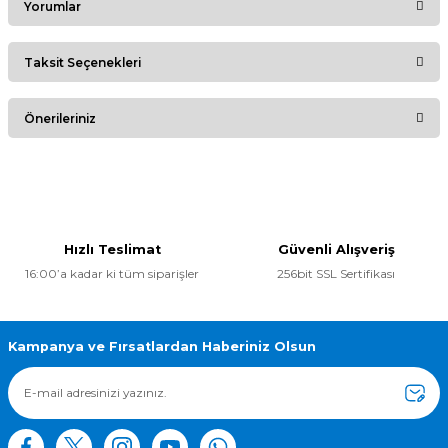
Yorumlar
Taksit Seçenekleri
Bu ürüne ilk yorumu siz yapın!
Önerileriniz
Yorum Yaz
Bu ürünün fiyat bilgisi, resim, ürün açıklamalarında ve diğer
konularda yetersiz gördüğünüz noktaları öneri formunu
kullanarak tarafımıza iletebilirsiniz.
Görüş ve önerileriniz için teşekkür ederiz.
Hızlı Teslimat
Güvenli Alışveriş
16:00’a kadar ki tüm siparişler
256bit SSL Sertifikası
Ürün resmi kalitesiz, bozuk veya görüntülenemiyor.
Ürün açıklamasında eksik bilgiler bulunuyor.
Ürün bilgilerinde hatalar bulunuyor.
Kampanya ve Fırsatlardan Haberiniz Olsun
Ürün fiyatı diğer sitelerden daha pahalı.
Bu ürüne benzer farklı alternatifler olmalı.