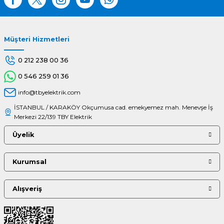
Müşteri Hizmetleri
Gönder
0 212 238 00 36
0 546 259 01 36
info@tbyelektrik.com
İSTANBUL / KARAKÖY Okçumusa cad. emekyemez mah. Menevşe İş
Merkezi 22/139 TBY Elektrik
Üyelik
Kurumsal
Alışveriş