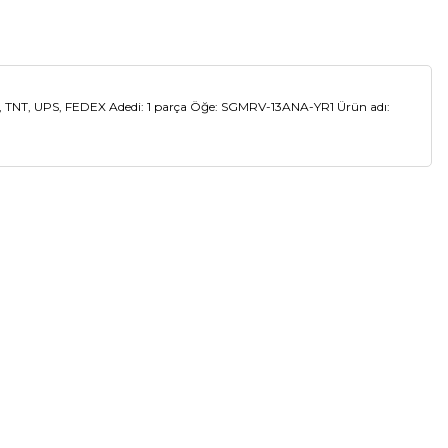
TNT, UPS, FEDEX Adedi: 1 parça Öğe: SGMRV-13ANA-YR1 Ürün adı:
a iletebilirsiniz.