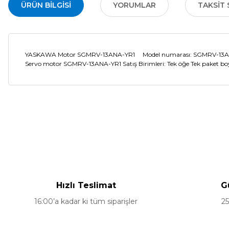
ÜRÜN BILGISI
YORUMLAR
TAKSIT 
YASKAWA Motor SGMRV-13ANA-YR1 Model numarası: SGMRV-13ANA-YR1
Servo motor SGMRV-13ANA-YR1 Satış Birimleri: Tek öğe Tek paket boy
Bu ürünün fiyat bilgisi, resim, ürün açıklamalarında ve diğer ko
Görüş ve önerileriniz için teşekkür ederiz.
Ürün resmi kalitesiz, bozuk veya görüntülenemiyor.
Ürün açıklamasında eksik bilgiler bulunuyor.
Hızlı Teslimat
G
Ürün bilgilerinde hatalar bulunuyor.
16:00’a kadar ki tüm siparişler
25
Ürün fiyatı diğer sitelerden daha pahalı.
Bu ürüne benzer farklı alternatifler olmalı.