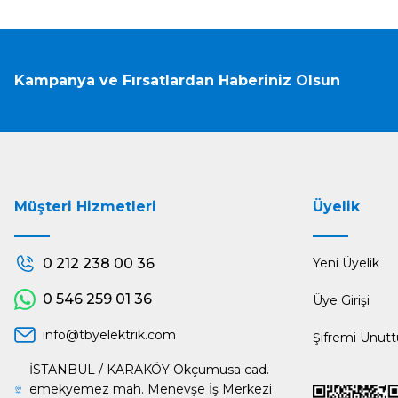
Kampanya ve Fırsatlardan Haberiniz Olsun
Müşteri Hizmetleri
Üyelik
0 212 238 00 36
Yeni Üyelik
0 546 259 01 36
Üye Girişi
info@tbyelektrik.com
Şifremi Unut
İSTANBUL / KARAKÖY Okçumusa cad.
emekyemez mah. Menevşe İş Merkezi