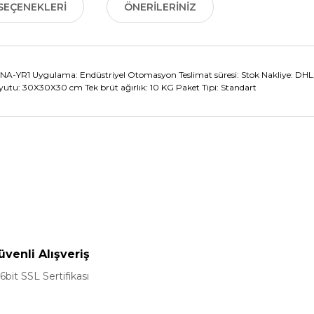
SEÇENEKLERI
ÖNERILERINIZ
 Uygulama: Endüstriyel Otomasyon Teslimat süresi: Stok Nakliye: DHL, 
utu: 30X30X30 cm Tek brüt ağırlık: 10 KG Paket Tipi: Standart
nularda yetersiz gördüğünüz noktaları öneri formunu kullanarak tarafımız
Bu ürüne ilk yorumu siz yapın!
Yorum Yaz
üvenli Alışveriş
6bit SSL Sertifikası