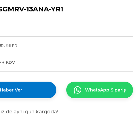
SGMRV-13ANA-YR1
ÜRÜNLER
D + KDV
 Haber Ver
WhatsApp Sipariş
niz de aynı gün kargoda!