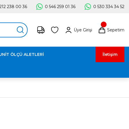
212 238 00 36
0 546 259 01 36
0 530 334 34 52
Üye Girişi
Sepetim
UNİT ÖLÇÜ ALETLERİ
İletişim