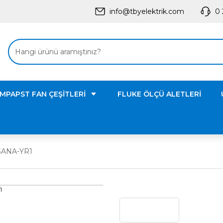
info@tbyelektrik.com
0 
MPAPST FAN ÇEŞİTLERİ
FLUKE ÖLÇÜ ALETLERİ
3ANA-YR1