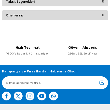
Taksit Seçenekleri
Bu ürüne ilk yorumu siz yapın!
Önerileriniz
Yorum Yaz
Bu ürünün fiyat bilgisi, resim, ürün açıklamalarında ve diğer
konularda yetersiz gördüğünüz noktaları öneri formunu
kullanarak tarafımıza iletebilirsiniz.
Görüş ve önerileriniz için teşekkür ederiz.
Hızlı Teslimat
Güvenli Alışveriş
16:00’a kadar ki tüm siparişler
256bit SSL Sertifikası
Ürün resmi kalitesiz, bozuk veya görüntülenemiyor.
Ürün açıklamasında eksik bilgiler bulunuyor.
Ürün bilgilerinde hatalar bulunuyor.
Kampanya ve Fırsatlardan Haberiniz Olsun
Ürün fiyatı diğer sitelerden daha pahalı.
Bu ürüne benzer farklı alternatifler olmalı.