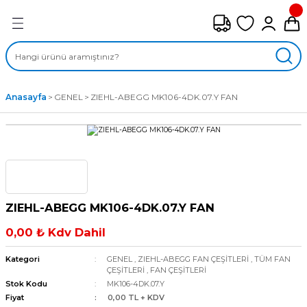
Geri Dön
FAN ÇEŞİTLERİ
M) AKSİYEL FANLAR
Anasayfa
GENEL
ZIEHL-ABEGG MK106-4DK.07.Y FAN
SİYEL FANLAR
MBER SIVAMALI FANLAR
KLİF FANLARI
ZIEHL-ABEGG MK106-4DK.07.Y FAN
MPAKT FANLAR
0,00 ₺ Kdv Dahil
EL FANLAR
Kategori
GENEL
,
ZIEHL-ABEGG FAN ÇEŞİTLERİ
,
TÜM FAN
ÇEŞİTLERİ
,
FAN ÇEŞİTLERİ
Stok Kodu
MK106-4DK.07.Y
DYAL FANLAR
Fiyat
0,00 TL + KDV