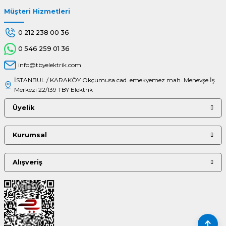
Müşteri Hizmetleri
Gönder
0 212 238 00 36
0 546 259 01 36
info@tbyelektrik.com
İSTANBUL / KARAKÖY Okçumusa cad. emekyemez mah. Menevşe İş
Merkezi 22/139 TBY Elektrik
Üyelik
Kurumsal
Alışveriş